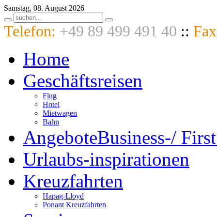
Samstag, 08. August 2026
Telefon:
+49 89 499 491 40
::
Fax
Home
Geschäftsreisen
Flug
Hotel
Mietwagen
Bahn
Angebote
Business-/ First
Urlaubs-
inspirationen
Kreuzfahrten
Hapag-Lloyd
Ponant Kreuzfahrten