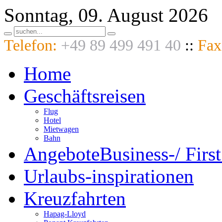
Sonntag, 09. August 2026
Telefon:
+49 89 499 491 40
::
Fax
Home
Geschäftsreisen
Flug
Hotel
Mietwagen
Bahn
Angebote
Business-/ First
Urlaubs-
inspirationen
Kreuzfahrten
Hapag-Lloyd